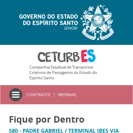
SEMOBI
Companhia Estadual de Transportes
Coletivos de Passageiros do Estado do
Espírito Santo
Toggle
CONTRASTE
|
WEBMAIL
navigation
Fique por Dentro
580 - PADRE GABRIEL / TERMINAL IBES VIA