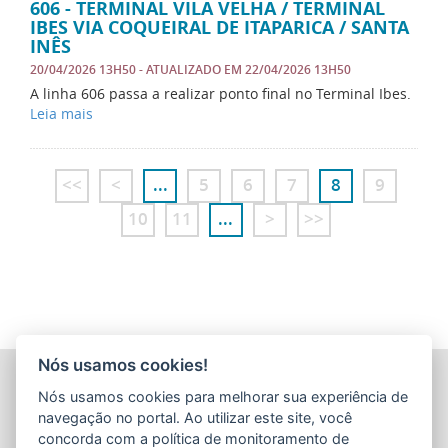
606 - TERMINAL VILA VELHA / TERMINAL
IBES VIA COQUEIRAL DE ITAPARICA / SANTA
INÊS
20/04/2026 13H50
- ATUALIZADO EM
22/04/2026 13H50
A linha 606 passa a realizar ponto final no Terminal Ibes.
Leia mais
<<
<
...
5
6
7
8
9
10
11
...
>
>>
Nós usamos cookies!
COMPANHIA ESTADUAL DE TRANSPORTES COLETIVOS DE
Nós usamos cookies para melhorar sua experiência de
PASSAGEIROS DO ESTADO DO ESPÍRITO SANTO
(CETURB/ES)
navegação no portal. Ao utilizar este site, você
Av. Jerônimo Monteiro, 96 - Ed. Aureliano Hoffmann, 5º, 6º
concorda com a política de monitoramento de