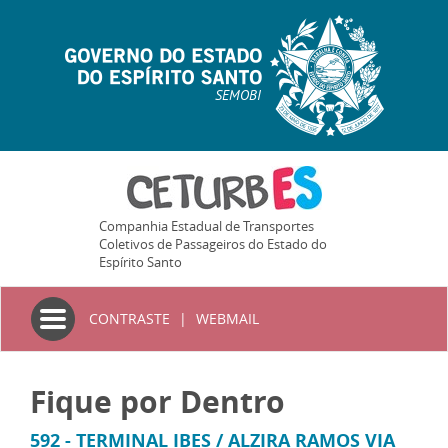
SEMOBI
Companhia Estadual de Transportes
Coletivos de Passageiros do Estado do
Espírito Santo
Toggle
CONTRASTE
|
WEBMAIL
navigation
Fique por Dentro
592 - TERMINAL IBES / ALZIRA RAMOS VIA