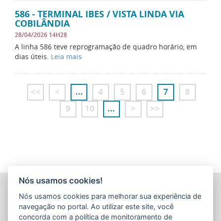
586 - TERMINAL IBES / VISTA LINDA VIA
COBILÂNDIA
28/04/2026 14H28
A linha 586 teve reprogramação de quadro horário, em
dias úteis.
Leia mais
<<
<
...
4
5
6
7
8
9
10
...
>
>>
Nós usamos cookies!
COMPANHIA ESTADUAL DE TRANSPORTES COLETIVOS DE
Nós usamos cookies para melhorar sua experiência de
PASSAGEIROS DO ESTADO DO ESPÍRITO SANTO
(CETURB/ES)
navegação no portal. Ao utilizar este site, você
Av. Jerônimo Monteiro, 96 - Ed. Aureliano Hoffmann, 5º, 6º
concorda com a política de monitoramento de