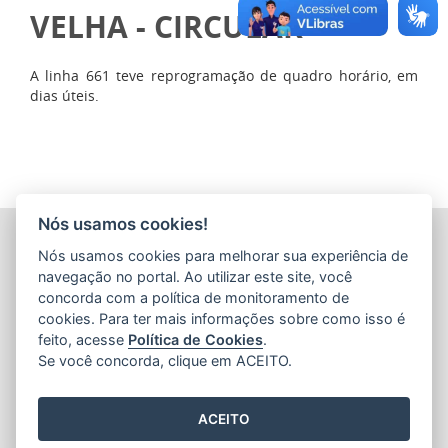
VELHA - CIRCULAR
A linha 661 teve reprogramação de quadro horário, em
dias úteis.
Nós usamos cookies!
COMPANHIA ESTADUAL DE TRANSPORTES COLETIVOS DE
Nós usamos cookies para melhorar sua experiência de
PASSAGEIROS DO ESTADO DO ESPÍRITO SANTO
(CETURB/ES)
navegação no portal. Ao utilizar este site, você
Av. Jerônimo Monteiro, 96 - Ed. Aureliano Hoffmann, 5º, 6º
concorda com a política de monitoramento de
e 7º Andares - Centro
cookies. Para ter mais informações sobre como isso é
CEP: 29010-002 - Vitória / ES
feito, acesse
Política de Cookies
.
Tel.: 27 3232-4500
Se você concorda, clique em ACEITO.
ACEITO