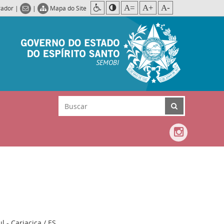
A=
A+
A-
rador
|
|
Mapa do Site
SEMOBI
 - Cariacica / ES