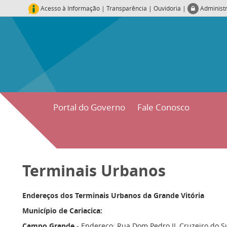
Acesso à Informação
|
Transparência
|
Ouvidoria
|
Administ
Portal do Governo
Fale Conosco
Terminais Urbanos
Endereços dos Terminais Urbanos da Grande Vitória
Município de Cariacica:
Campo Grande
- Endereço: Rua Dom Pedro II, Cruzeiro do Sul