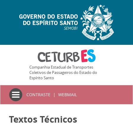
SEMOBI
Companhia Estadual de Transportes
Coletivos de Passageiros do Estado do
Espírito Santo
Toggle
CONTRASTE
|
WEBMAIL
navigation
Textos Técnicos