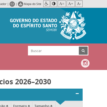
A=
A+
A-
rador
|
|
Mapa do Site
SEMOBI
cios 2026–2030
ação
Formato
Tamanho