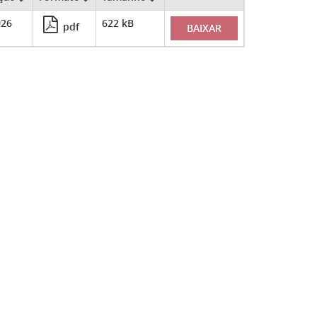
026
622 kB
pdf
BAIXAR