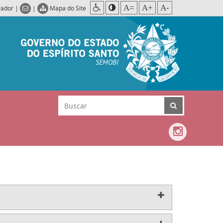
A=
A+
A-
rador
|
|
Mapa do Site
SEMOBI