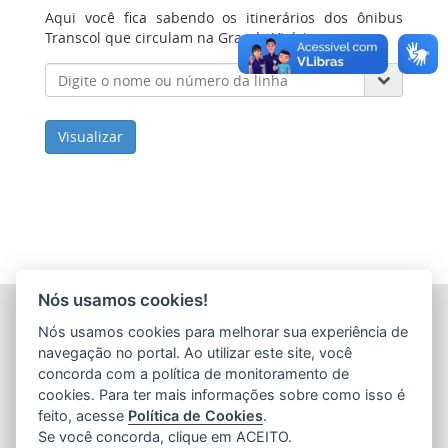
Aqui você fica sabendo os itinerários dos ônibus
Transcol que circulam na Grande Vitória.
Visualizar
Nós usamos cookies!
COMPANHIA ESTADUAL DE TRANSPORTES COLETIVOS DE
Nós usamos cookies para melhorar sua experiência de
PASSAGEIROS DO ESTADO DO ESPÍRITO SANTO
(CETURB/ES)
navegação no portal. Ao utilizar este site, você
Av. Jerônimo Monteiro, 96 - Ed. Aureliano Hoffmann, 5º, 6º
concorda com a política de monitoramento de
e 7º Andares - Centro
cookies. Para ter mais informações sobre como isso é
CEP: 29010-002 - Vitória / ES
feito, acesse
Política de Cookies
.
Tel.: 27 3232-4500
Se você concorda, clique em ACEITO.