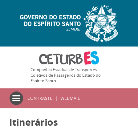
SEMOBI
Companhia Estadual de Transportes
Coletivos de Passageiros do Estado do
Espírito Santo
Toggle
CONTRASTE
|
WEBMAIL
navigation
Itinerários