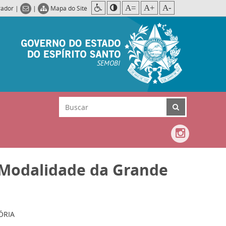
A=
A+
A-
rador
|
|
Mapa do Site
SEMOBI
 Modalidade da Grande
ÓRIA