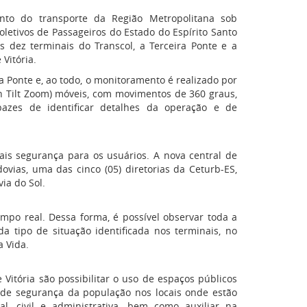
nto do transporte da Região Metropolitana sob
etivos de Passageiros do Estado do Espírito Santo
s dez terminais do Transcol, a Terceira Ponte e a
 Vitória.
a Ponte e, ao todo, o monitoramento é realizado por
n Tilt Zoom) móveis, com movimentos de 360 graus,
azes de identificar detalhes da operação e de
is segurança para os usuários. A nova central de
vias, uma das cinco (05) diretorias da Ceturb-ES,
ia do Sol.
po real. Dessa forma, é possível observar toda a
da tipo de situação identificada nos terminais, no
a Vida.
Vitória são possibilitar o uso de espaços públicos
de segurança da população nos locais onde estão
al, civil e administrativa, bem como auxiliar na