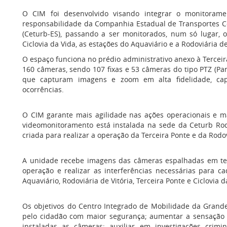
O CIM foi desenvolvido visando integrar o monitorame
responsabilidade da Companhia Estadual de Transportes Col
(Ceturb-ES), passando a ser monitorados, num só lugar, o
Ciclovia da Vida, as estações do Aquaviário e a Rodoviária de
O espaço funciona no prédio administrativo anexo à Terceir
160 câmeras, sendo 107 fixas e 53 câmeras do tipo PTZ (Pa
que capturam imagens e zoom em alta fidelidade, cap
ocorrências.
O CIM garante mais agilidade nas ações operacionais e ma
videomonitoramento está instalada na sede da Ceturb Rodo
criada para realizar a operação da Terceira Ponte e da Rodov
A unidade recebe imagens das câmeras espalhadas em tem
operação e realizar as interferências necessárias para ca
Aquaviário, Rodoviária de Vitória, Terceira Ponte e Ciclovia d
Os objetivos do Centro Integrado de Mobilidade da Grande 
pelo cidadão com maior segurança; aumentar a sensação 
instaladas as câmeras; auxiliar em investigações crimin