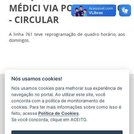
MÉDICI VIA PORTO VELHO
- CIRCULAR
A linha 761 teve reprogramação de quadro horário, aos
domingos.
Nós usamos cookies!
COMPANHIA ESTADUAL DE TRANSPORTES COLETIVOS DE
Nós usamos cookies para melhorar sua experiência de
PASSAGEIROS DO ESTADO DO ESPÍRITO SANTO
(CETURB/ES)
navegação no portal. Ao utilizar este site, você
Av. Jerônimo Monteiro, 96 - Ed. Aureliano Hoffmann, 5º, 6º
concorda com a política de monitoramento de
e 7º Andares - Centro
cookies. Para ter mais informações sobre como isso é
CEP: 29010-002 - Vitória / ES
feito, acesse
Política de Cookies
.
Tel.: 27 3232-4500
Se você concorda, clique em ACEITO.