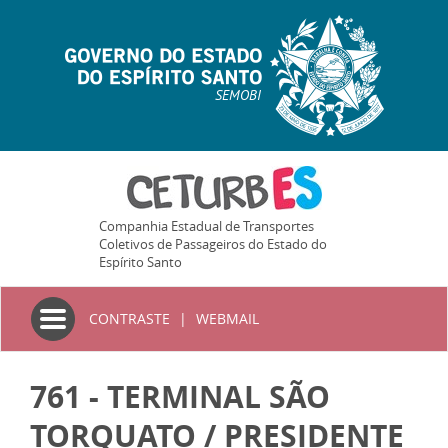
SEMOBI
Companhia Estadual de Transportes
Coletivos de Passageiros do Estado do
Espírito Santo
Toggle
CONTRASTE
|
WEBMAIL
navigation
761 - TERMINAL SÃO
TORQUATO / PRESIDENTE