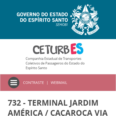
SEMOBI
Companhia Estadual de Transportes
Coletivos de Passageiros do Estado do
Espírito Santo
Toggle
CONTRASTE
|
WEBMAIL
navigation
732 - TERMINAL JARDIM
AMÉRICA / CAÇAROCA VIA