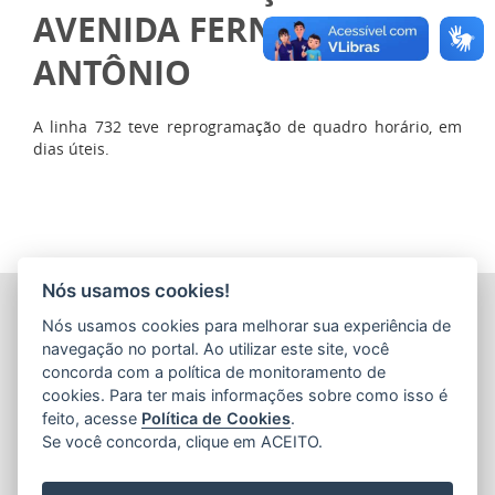
AVENIDA FERNANDO
ANTÔNIO
A linha 732 teve reprogramação de quadro horário, em
dias úteis.
Nós usamos cookies!
COMPANHIA ESTADUAL DE TRANSPORTES COLETIVOS DE
Nós usamos cookies para melhorar sua experiência de
PASSAGEIROS DO ESTADO DO ESPÍRITO SANTO
(CETURB/ES)
navegação no portal. Ao utilizar este site, você
Av. Jerônimo Monteiro, 96 - Ed. Aureliano Hoffmann, 5º, 6º
concorda com a política de monitoramento de
e 7º Andares - Centro
cookies. Para ter mais informações sobre como isso é
CEP: 29010-002 - Vitória / ES
feito, acesse
Política de Cookies
.
Tel.: 27 3232-4500
Se você concorda, clique em ACEITO.