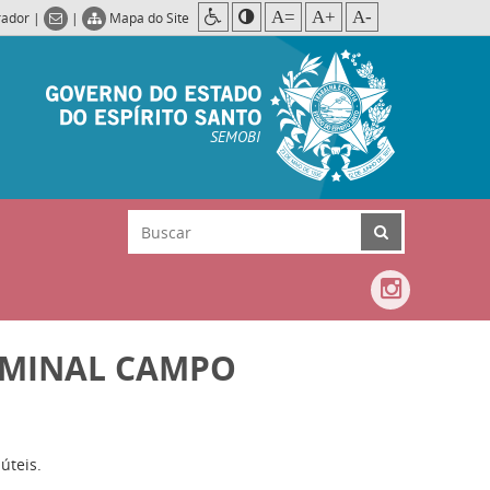
A=
A+
A-
rador
|
|
Mapa do Site
SEMOBI
ERMINAL CAMPO
úteis.