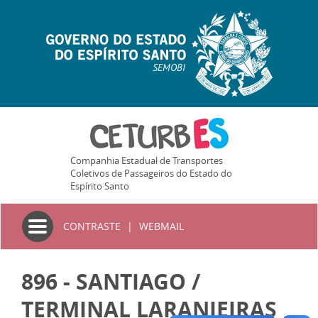
SEMOBI
Companhia Estadual de Transportes
Coletivos de Passageiros do Estado do
Espírito Santo
Toggle
CONTRASTE
|
WEBMAIL
navigation
896 - SANTIAGO /
TERMINAL LARANJEIRAS