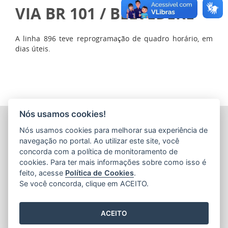
VIA BR 101 / BELVEDERE
A linha 896 teve reprogramação de quadro horário, em
dias úteis.
Nós usamos cookies!
COMPANHIA ESTADUAL DE TRANSPORTES COLETIVOS DE
Nós usamos cookies para melhorar sua experiência de
PASSAGEIROS DO ESTADO DO ESPÍRITO SANTO
(CETURB/ES)
navegação no portal. Ao utilizar este site, você
Av. Jerônimo Monteiro, 96 - Ed. Aureliano Hoffmann, 5º, 6º
concorda com a política de monitoramento de
e 7º Andares - Centro
cookies. Para ter mais informações sobre como isso é
CEP: 29010-002 - Vitória / ES
feito, acesse
Política de Cookies
.
Tel.: 27 3232-4500
Se você concorda, clique em ACEITO.
ACEITO