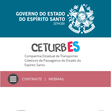
SEMOBI
Companhia Estadual de Transportes
Coletivos de Passageiros do Estado do
Espírito Santo
Toggle
CONTRASTE
|
WEBMAIL
navigation