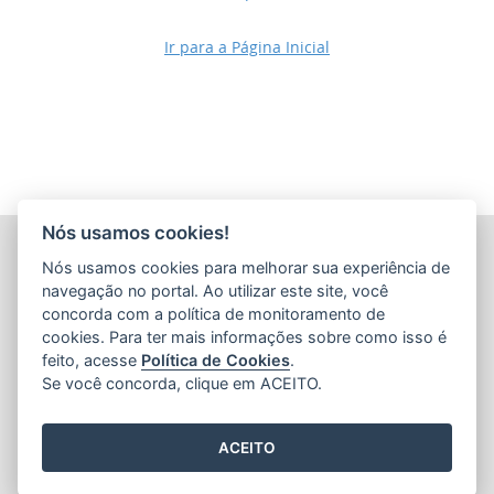
Ir para a Página Inicial
Nós usamos cookies!
COMPANHIA ESTADUAL DE TRANSPORTES COLETIVOS DE
Nós usamos cookies para melhorar sua experiência de
PASSAGEIROS DO ESTADO DO ESPÍRITO SANTO
(CETURB/ES)
navegação no portal. Ao utilizar este site, você
Av. Jerônimo Monteiro, 96 - Ed. Aureliano Hoffmann, 5º, 6º
concorda com a política de monitoramento de
e 7º Andares - Centro
cookies. Para ter mais informações sobre como isso é
CEP: 29010-002 - Vitória / ES
feito, acesse
Política de Cookies
.
Tel.: 27 3232-4500
Se você concorda, clique em ACEITO.
ACEITO