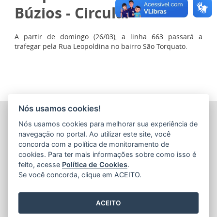
Búzios - Circular
A partir de domingo (26/03), a linha 663 passará a
trafegar pela Rua Leopoldina no bairro São Torquato.
Nós usamos cookies!
COMPANHIA ESTADUAL DE TRANSPORTES COLETIVOS DE
Nós usamos cookies para melhorar sua experiência de
PASSAGEIROS DO ESTADO DO ESPÍRITO SANTO
(CETURB/ES)
navegação no portal. Ao utilizar este site, você
Av. Jerônimo Monteiro, 96 - Ed. Aureliano Hoffmann, 5º, 6º
concorda com a política de monitoramento de
e 7º Andares - Centro
cookies. Para ter mais informações sobre como isso é
CEP: 29010-002 - Vitória / ES
feito, acesse
Política de Cookies
.
Tel.: 27 3232-4500
Se você concorda, clique em ACEITO.
ACEITO