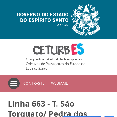
SEMOBI
Companhia Estadual de Transportes
Coletivos de Passageiros do Estado do
Espírito Santo
Toggle
CONTRASTE
|
WEBMAIL
navigation
Linha 663 - T. São
Torquato/ Pedra dos