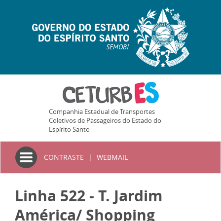
SEMOBI
Companhia Estadual de Transportes
Coletivos de Passageiros do Estado do
Espírito Santo
Toggle
CONTRASTE
|
WEBMAIL
navigation
Linha 522 - T. Jardim
América/ Shopping