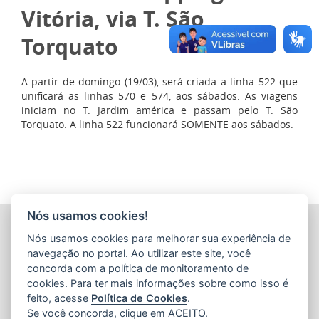
Vitória, via T. São
Torquato
A partir de domingo (19/03), será criada a linha 522 que
unificará as linhas 570 e 574, aos sábados. As viagens
iniciam no T. Jardim américa e passam pelo T. São
Torquato. A linha 522 funcionará SOMENTE aos sábados.
Nós usamos cookies!
COMPANHIA ESTADUAL DE TRANSPORTES COLETIVOS DE
Nós usamos cookies para melhorar sua experiência de
PASSAGEIROS DO ESTADO DO ESPÍRITO SANTO
(CETURB/ES)
navegação no portal. Ao utilizar este site, você
Av. Jerônimo Monteiro, 96 - Ed. Aureliano Hoffmann, 5º, 6º
concorda com a política de monitoramento de
e 7º Andares - Centro
cookies. Para ter mais informações sobre como isso é
CEP: 29010-002 - Vitória / ES
feito, acesse
Política de Cookies
.
Tel.: 27 3232-4500
Se você concorda, clique em ACEITO.