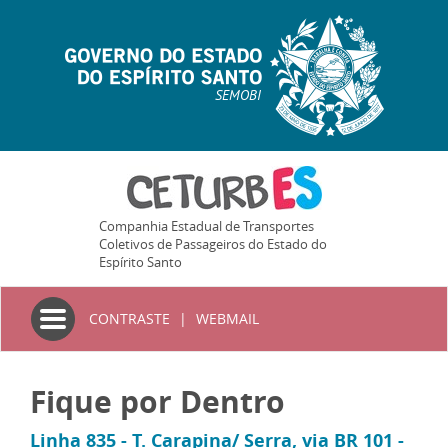
SEMOBI
Companhia Estadual de Transportes
Coletivos de Passageiros do Estado do
Espírito Santo
Toggle
CONTRASTE
|
WEBMAIL
navigation
Fique por Dentro
Linha 835 - T. Carapina/ Serra, via BR 101 -