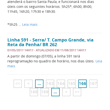
atenderá o bairro Santa Paula, e funcionará nos dias
úteis com os seguintes horários: 5h25*, 6h00, 8h00,
11h45, 16h20, 17h30 e 18h30.
*5h25 …
Leia mais
Linha 591 - Serra/ T. Campo Grande, via
Reta da Penha/ BR 262
07/05/2017 14H17
- ATUALIZADO EM
11/08/2017 14H17
A partir de domingo (07/05), a linha 591 terá
reprogramação no quadro de horário, nos dias úteis.
Leia
mais
<<
<
...
163
164
165
166
167
168
169
...
>
>>