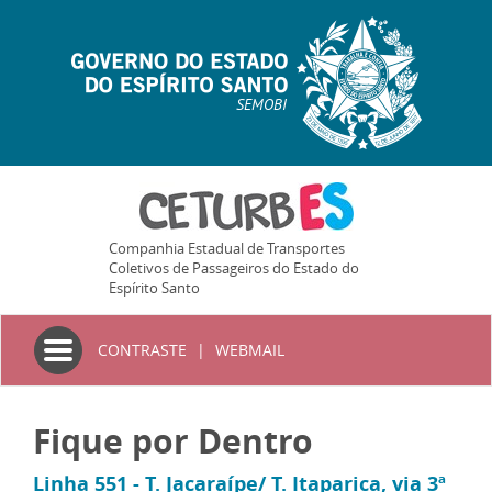
SEMOBI
Companhia Estadual de Transportes
Coletivos de Passageiros do Estado do
Espírito Santo
Toggle
CONTRASTE
|
WEBMAIL
navigation
Fique por Dentro
Linha 551 - T. Jacaraípe/ T. Itaparica, via 3ª