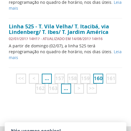
reprogramação no quadro de horário, nos dias úteis.
Leia
mais
Linha 525 - T. Vila Velha/ T. Itacibá, via
Lindenberg/ T. Ibes/ T. Jardim América
02/07/2017 14H17
- ATUALIZADO EM
14/08/2017 14H16
A partir de domingo (02/07), a linha 525 terá
reprogramação no quadro de horário, nos dias úteis.
Leia
mais
<<
<
...
157
158
159
160
161
162
163
...
>
>>
Nós usamos cookies!