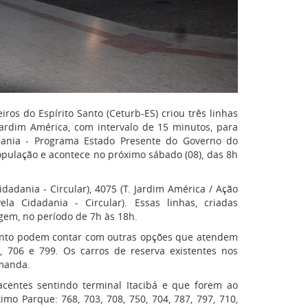
os do Espírito Santo (Ceturb-ES) criou três linhas
Jardim América, com intervalo de 15 minutos, para
ania - Programa Estado Presente do Governo do
opulação e acontece no próximo sábado (08), das 8h
dadania - Circular), 4075 (T. Jardim América / Ação
ela Cidadania - Circular). Essas linhas, criadas
gem, no período de 7h às 18h.
vento podem contar com outras opções que atendem
, 706 e 799. Os carros de reserva existentes nos
emanda.
acentes sentindo terminal Itacibá e que forem ao
mo Parque: 768, 703, 708, 750, 704, 787, 797, 710,