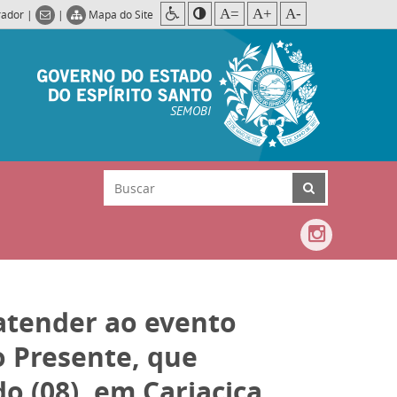
A=
A+
A-
rador
|
|
Mapa do Site
SEMOBI
 atender ao evento
o Presente, que
o (08), em Cariacica