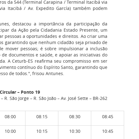
iros da 544 (Terminal Carapina / Terminal Itacibá via
ia Itacibá / Av. Expedito García) também podem
unes, destacou a importância da participação da
cipar da Ação pela Cidadania Estado Presente, um
r pessoas a oportunidades e direitos. Ao criar uma
amos garantindo que nenhum cidadão seja privado de
 de mover pessoas; é sobre impulsionar a inclusão
ão de documentos e saúde, e apoiar as iniciativas do
ida. A Ceturb-ES reafirma seu compromisso em ser
imento contínuo do Espírito Santo, garantindo que
so de todos.", frisou Antunes.
Circular – Ponto 19
 R. São Jorge – R. São João – Av. José Sette – BR-262
08:00
08:15
08:30
08:45
10:00
10:15
10:30
10:45