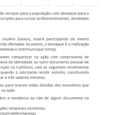
de serviços para a população, com destaque para a
scrições para cursos profissionalizantes, atividades
Usuário (Geaus), estará participando do evento
endo ofertadas no evento, o destaque é a realização
doviário Intermunicipal (Sitrip).
so devem comparecer na ação com comprovante de
Carteira de Identidade ou outro documento pessoal de
scrição no CadÚnico, com os seguintes rendimentos
quando o solicitante residir sozinho, constituindo
ior a três salários mínimos.
tes para tirarem todas dúvidas dos moradores que
 na ação:
sobre a existência ou não de algum documento na
ções temporais existentes;
ento/indeferimentos);