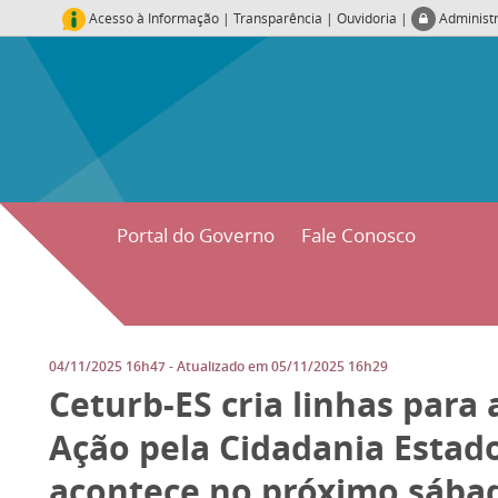
Acesso à Informação
|
Transparência
|
Ouvidoria
|
Administ
Portal do Governo
Fale Conosco
04/11/2025 16h47
- Atualizado em
05/11/2025 16h29
Ceturb-ES cria linhas para
Ação pela Cidadania Estad
acontece no próximo sábad