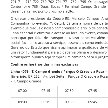
701, 711, 712, 722, 760, 702, 794, 771, 769 e 795. Os passage
Contorno) e 785 (Duas Bocas / Terminal Campo Grande v
desembarcar no ponto próximo a ação.
O diretor-presidente da Ceturb-ES, Marcelo Campos Ant
Companhia no evento: "A Ceturb-ES tem a honra de parti
evento que traduz o nosso compromisso diário: o de conecta
linha especial e otimizar o acesso ao local do evento, est
participar por falta de transporte. Nosso papel vai além
social, facilitar o acesso a serviços essenciais como emiss
Governo do Estado que visam aprimorar a qualidade de v
um vetor fundamental para a cidadania plena e o desenvolv
o transporte público seja sempre um caminho para o progres
Confira os horários das linhas exclusivas
Linha 4076
- T. Campo Grande / Parque O Cravo e a Rosa – 
Itinerário:
BR-262 – Av. José Sette – Parque O Cravo e a Rosa –
– T. Campo Grande
07:00
07:15
07:30
07:45
09:00
09:15
09:30
09:45