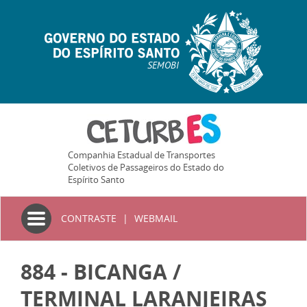
SEMOBI
Companhia Estadual de Transportes
Coletivos de Passageiros do Estado do
Espírito Santo
Toggle
CONTRASTE
|
WEBMAIL
navigation
884 - BICANGA /
TERMINAL LARANJEIRAS