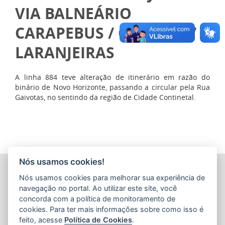
VIA BALNEÁRIO
CARAPEBUS / OCEANIA /
LARANJEIRAS
A linha 884 teve alteração de itinerário em razão do
binário de Novo Horizonte, passando a circular pela Rua
Gaivotas, no sentindo da região de Cidade Continetal.
Nós usamos cookies!
COMPANHIA ESTADUAL DE TRANSPORTES COLETIVOS DE
Nós usamos cookies para melhorar sua experiência de
PASSAGEIROS DO ESTADO DO ESPÍRITO SANTO
(CETURB/ES)
navegação no portal. Ao utilizar este site, você
Av. Jerônimo Monteiro, 96 - Ed. Aureliano Hoffmann, 5º, 6º
concorda com a política de monitoramento de
e 7º Andares - Centro
cookies. Para ter mais informações sobre como isso é
CEP: 29010-002 - Vitória / ES
feito, acesse
Política de Cookies
.