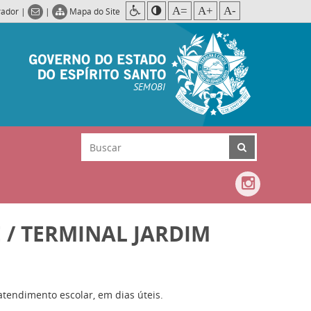
A=
A+
A-
rador
|
|
Mapa do Site
SEMOBI
 / TERMINAL JARDIM
atendimento escolar, em dias úteis.