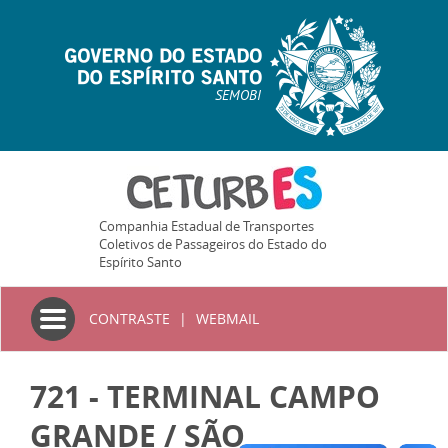
SEMOBI
Companhia Estadual de Transportes
Coletivos de Passageiros do Estado do
Espírito Santo
Toggle
CONTRASTE
|
WEBMAIL
navigation
721 - TERMINAL CAMPO
GRANDE / SÃO