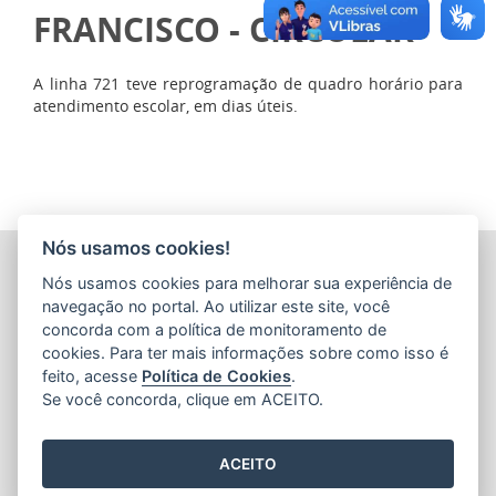
FRANCISCO - CIRCULAR
A linha 721 teve reprogramação de quadro horário para
atendimento escolar, em dias úteis.
Nós usamos cookies!
COMPANHIA ESTADUAL DE TRANSPORTES COLETIVOS DE
Nós usamos cookies para melhorar sua experiência de
PASSAGEIROS DO ESTADO DO ESPÍRITO SANTO
(CETURB/ES)
navegação no portal. Ao utilizar este site, você
Av. Jerônimo Monteiro, 96 - Ed. Aureliano Hoffmann, 5º, 6º
concorda com a política de monitoramento de
e 7º Andares - Centro
cookies. Para ter mais informações sobre como isso é
CEP: 29010-002 - Vitória / ES
feito, acesse
Política de Cookies
.
Tel.: 27 3232-4500
Se você concorda, clique em ACEITO.
ACEITO