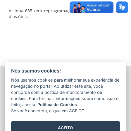
A linha 635 terá reprogramação de quadro horário, em
dias úteis.
Nós usamos cookies!
COMPANHIA ESTADUAL DE TRANSPORTES COLETIVOS DE
Nós usamos cookies para melhorar sua experiência de
PASSAGEIROS DO ESTADO DO ESPÍRITO SANTO
(CETURB/ES)
navegação no portal. Ao utilizar este site, você
Av. Jerônimo Monteiro, 96 - Ed. Aureliano Hoffmann, 5º, 6º
concorda com a política de monitoramento de
e 7º Andares - Centro
cookies. Para ter mais informações sobre como isso é
CEP: 29010-002 - Vitória / ES
feito, acesse
Política de Cookies
.
Tel.: 27 3232-4500
Se você concorda, clique em ACEITO.
ACEITO