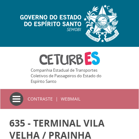
SEMOBI
Companhia Estadual de Transportes
Coletivos de Passageiros do Estado do
Espírito Santo
Toggle
CONTRASTE
|
WEBMAIL
navigation
635 - TERMINAL VILA
VELHA / PRAINHA