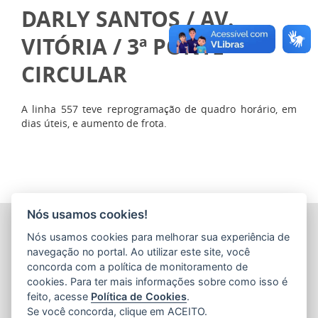
DARLY SANTOS / AV.
VITÓRIA / 3ª PONTE -
CIRCULAR
A linha 557 teve reprogramação de quadro horário, em
dias úteis, e aumento de frota.
Nós usamos cookies!
COMPANHIA ESTADUAL DE TRANSPORTES COLETIVOS DE
Nós usamos cookies para melhorar sua experiência de
PASSAGEIROS DO ESTADO DO ESPÍRITO SANTO
(CETURB/ES)
navegação no portal. Ao utilizar este site, você
Av. Jerônimo Monteiro, 96 - Ed. Aureliano Hoffmann, 5º, 6º
concorda com a política de monitoramento de
e 7º Andares - Centro
cookies. Para ter mais informações sobre como isso é
CEP: 29010-002 - Vitória / ES
feito, acesse
Política de Cookies
.
Tel.: 27 3232-4500
Se você concorda, clique em ACEITO.