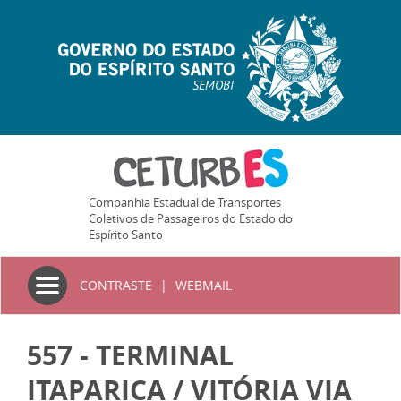
SEMOBI
Companhia Estadual de Transportes
Coletivos de Passageiros do Estado do
Espírito Santo
Toggle
CONTRASTE
|
WEBMAIL
navigation
557 - TERMINAL
ITAPARICA / VITÓRIA VIA