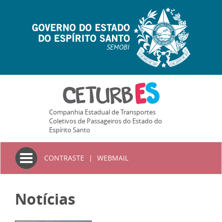
SEMOBI
Companhia Estadual de Transportes
Coletivos de Passageiros do Estado do
Espírito Santo
Toggle
CONTRASTE
|
WEBMAIL
navigation
Notícias