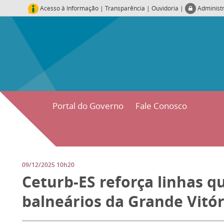
Acesso à Informação
|
Transparência
|
Ouvidoria
|
Administ
Portal do Governo
Fale Conosco
09/12/2025 10h20
Ceturb-ES reforça linhas 
balneários da Grande Vitór