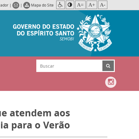
A=
A+
A-
rador
|
|
Mapa do Site
SEMOBI
que atendem aos
ia para o Verão