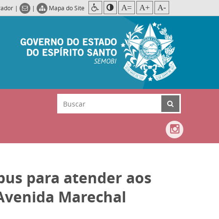
A=
A+
A-
rador
|
|
Mapa do Site
SEMOBI
ibus para atender aos
Avenida Marechal