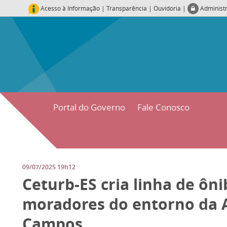
Acesso à Informação
|
Transparência
|
Ouvidoria
|
Administ
Portal do Governo
Fale Conosco
09/07/2025 19h12
Ceturb-ES cria linha de ôn
moradores do entorno da 
Campos