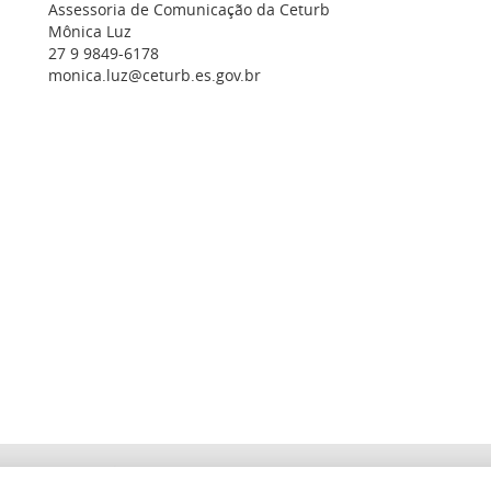
Assessoria de Comunicação da Ceturb
Mônica Luz
27 9 9849-6178
monica.luz@ceturb.es.gov.br
LICITAÇÕES
C