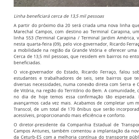
Linha beneficiará cerca de 13,5 mil pessoas
A partir do próximo dia 20 será criada uma nova linha qu
Marechal Campos, com destino ao Terminal Carapina, uma
linha 553 (Terminal Carapina / Terminal Jardim América, 
nesta quarta-feira (09), pelo vice-governador, Ricardo Ferr
a mobilidade na região da Grande Vitória e oferecer uma al
Cerca de 13,5 mil pessoas, que residem em bairros no ent
beneficiadas.
O vice-governador do Estado, Ricardo Ferraço, falou so
estudantes e trabalhadores de seis, sete bairros que t
diversas necessidades, numa conexão direta com Serra e C
de Vitória, na região do Território do Bem. A comunidade
no dia de hoje temos essa confirmação tão esperada. 
avançarmos cada vez mais. Acabamos de completar um mê
Transcol, de um total de 170 ônibus que serão incorporad
acessíveis, proporcionando mais eficiência e conforto.
O diretor-presidente da Companhia Estadual de Transport
Campos Antunes, também comentou a implantação da nova 
da Ceturb-ES com a melhoria contínua do transporte públ