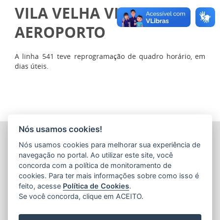
VILA VELHA VIA
AEROPORTO
A linha 541 teve reprogramação de quadro horário, em
dias úteis.
Nós usamos cookies!
COMPANHIA ESTADUAL DE TRANSPORTES COLETIVOS DE
Nós usamos cookies para melhorar sua experiência de
PASSAGEIROS DO ESTADO DO ESPÍRITO SANTO
(CETURB/ES)
navegação no portal. Ao utilizar este site, você
Av. Jerônimo Monteiro, 96 - Ed. Aureliano Hoffmann, 5º, 6º
concorda com a política de monitoramento de
e 7º Andares - Centro
cookies. Para ter mais informações sobre como isso é
CEP: 29010-002 - Vitória / ES
feito, acesse
Política de Cookies
.
Tel.: 27 3232-4500
Se você concorda, clique em ACEITO.