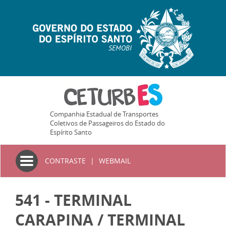
SEMOBI
Companhia Estadual de Transportes
Coletivos de Passageiros do Estado do
Espírito Santo
Toggle
CONTRASTE
|
WEBMAIL
navigation
541 - TERMINAL
CARAPINA / TERMINAL